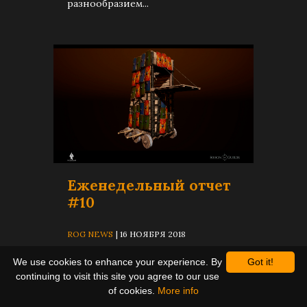
разнообразием...
Еженедельный отчет
#10
ROG NEWS
| 16 НОЯБРЯ 2018
We use cookies to enhance your experience. By
Got it!
Первый юбилейный выпуск
continuing to visit this site you agree to our use
еженедельных отчетов на связи!
of cookies.
More info
Всем привет и сразу к сути. I 3D