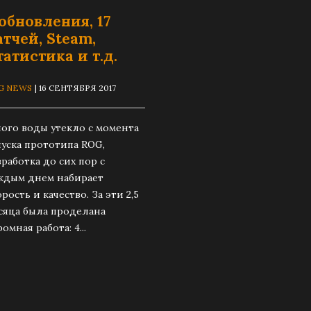
 обновления, 17
атчей, Steam,
татистика и т.д.
G NEWS
| 16 СЕНТЯБРЯ 2017
ого воды утекло с момента
пуска прототипа ROG,
зработка до сих пор с
ждым днем набирает
орость и качество. За эти 2,5
сяца была проделана
омная работа: 4...