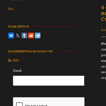
4
Все
п
С
ПОДЕЛИТЬСЯ
RO
Мн
за
ПОДПИШИТЕСЬ НА НОВОСТИ
ра
RSS
ка
ск
Email
ме
огр