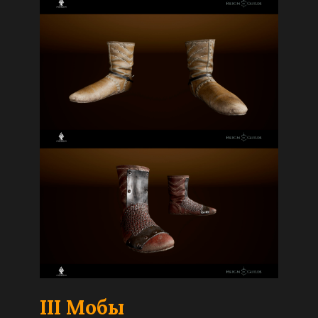
I
I
I Мобы