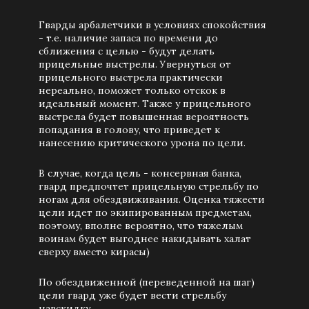
Гварды арбалетчики в условиях спокойствия
- т.е. наличие запаса по времени до
сближения с целью - будут делать
прицельные выстрелы. Увернуться от
прицельного выстрела практически
нереально, поможет только отскок в
идеальный момент. Также у прицельного
выстрела будет повышенная вероятность
попадания в голову, что приведет к
нанесению критического урона по цели.
В случае, когда цель - консервная банка,
гвард предпочтет прицельную стрельбу по
ногам для обездвиживания. Оценка тяжести
цели идет по экипированным предметам,
поэтому, вполне вероятно, что тяжелым
воинам будет выгоднее накидывать халат
сверху вместо кирасы)
По обездвиженной (переведенной на шаг)
цели гвард уже будет вести стрельбу
навскидку.