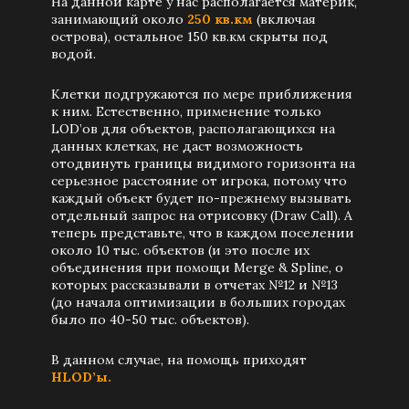
На данной карте у нас располагается материк,
занимающий около
250 кв.км
(включая
острова), остальное 150 кв.км скрыты под
водой.
Клетки подгружаются по мере приближения
к ним. Естественно, применение только
LOD’ов для объектов, располагающихся на
данных клетках, не даст возможность
отодвинуть границы видимого горизонта на
серьезное расстояние от игрока, потому что
каждый объект будет по-прежнему вызывать
отдельный запрос на отрисовку (Draw Call). А
теперь представьте, что в каждом поселении
около 10 тыс. объектов (и это после их
объединения при помощи Merge & Spline, о
которых рассказывали в отчетах №12 и №13
(до начала оптимизации в больших городах
было по 40-50 тыс. объектов).
В данном случае, на помощь приходят
HLOD’ы.