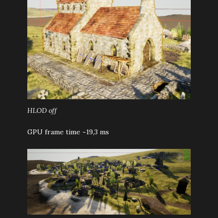
HLOD off
GPU frame time ~19,3 ms