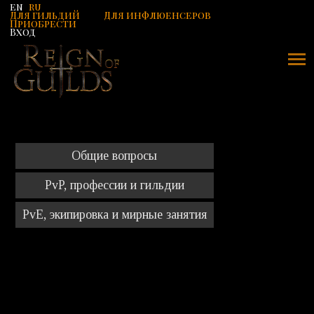
en
ru
Для гильдий
Для инфлюенсеров
Приобрести
Вход
Общие вопросы
PvP, профессии и гильдии
PvE, экипировка и мирные занятия