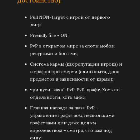
достоинство):
Full NON-target с игрой от первого
лица;
Friendly fire - ON;
PvP в открытом мире за споты мобов,
ресурсами и боссами;
Система кармы (как репутации игрока) и
штрафов при смерти (слив опыта, дроп
предметов в зависимости от кармы);
три пути “кача”: PvP, PvE, крафт. Хоть по-
отдельности, хоть микс;
Главная награда за mass-PvP –
управление графством, несколькими
графствами или даже целым
королевством – смотря, что вам под
силу;