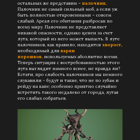
остальных же представим –
палочник.
Палочник не самый сильный моб, а если уж
быть полностью откровенными – совсем
слабый. Ареал его обитания разбросан по
всему миру. Палочник не представляет
никакой опасности, однако ценен за счет
лута, который из него может выпасть. В луте
палочников, как правило, находится
хворост,
необходимый для
варки
порошков,
используемых абсолютно всеми.
Теперь ситуация с востребованностью этого
лута выглядит намного яснее, не правда ли?
Кстати, про слабость палочников мы немного
слукавили - будут и такие, что не по зубам и
рейду на капе; особенно приятно случайно
встретить такого недалеко от города, лутая
его слабых собратьев.