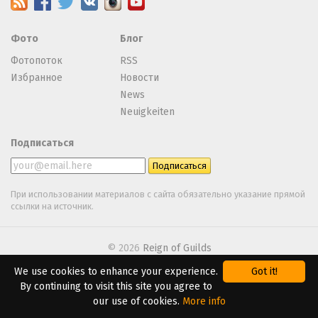
Фото
Блог
Фотопоток
RSS
Избранное
Новости
News
Neuigkeiten
Подписаться
При использовании материалов с сайта обязательно указание прямой
ссылки на источник.
© 2026
Reign of Guilds
We use cookies to enhance your experience.
Got it!
We are using
Webasyst
By continuing to visit this site you agree to
our use of cookies.
More info