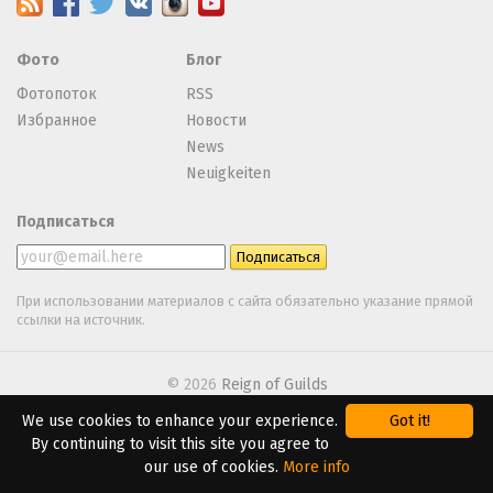
Фото
Блог
Фотопоток
RSS
Избранное
Новости
News
Neuigkeiten
Подписаться
При использовании материалов с сайта обязательно указание прямой
ссылки на источник.
© 2026
Reign of Guilds
We use cookies to enhance your experience.
Got it!
We are using
Webasyst
By continuing to visit this site you agree to
our use of cookies.
More info