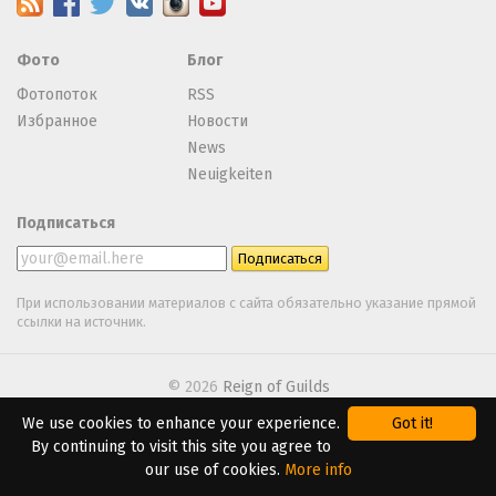
Фото
Блог
Фотопоток
RSS
Избранное
Новости
News
Neuigkeiten
Подписаться
При использовании материалов с сайта обязательно указание прямой
ссылки на источник.
© 2026
Reign of Guilds
We use cookies to enhance your experience.
Got it!
We are using
Webasyst
By continuing to visit this site you agree to
our use of cookies.
More info