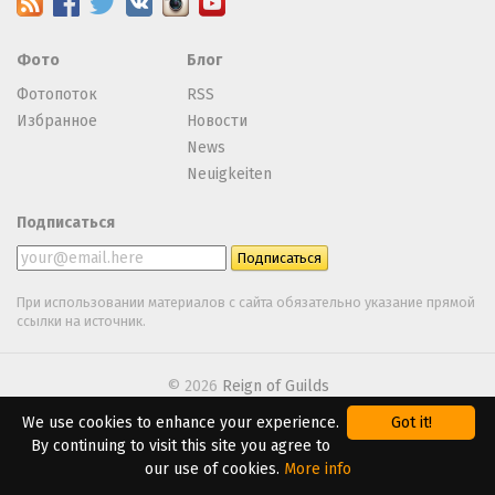
Фото
Блог
Фотопоток
RSS
Избранное
Новости
News
Neuigkeiten
Подписаться
При использовании материалов с сайта обязательно указание прямой
ссылки на источник.
© 2026
Reign of Guilds
We use cookies to enhance your experience.
Got it!
We are using
Webasyst
By continuing to visit this site you agree to
our use of cookies.
More info