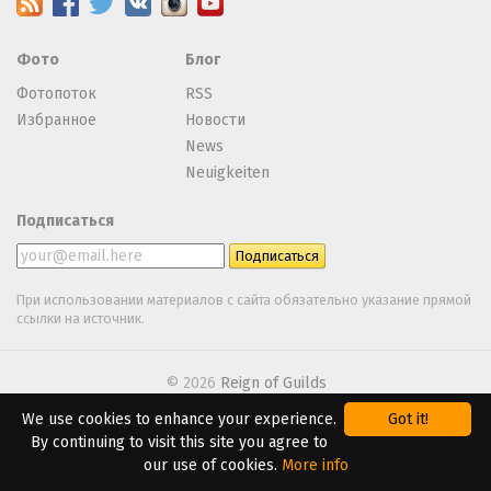
Фото
Блог
Фотопоток
RSS
Избранное
Новости
News
Neuigkeiten
Подписаться
При использовании материалов с сайта обязательно указание прямой
ссылки на источник.
© 2026
Reign of Guilds
We use cookies to enhance your experience.
Got it!
We are using
Webasyst
By continuing to visit this site you agree to
our use of cookies.
More info