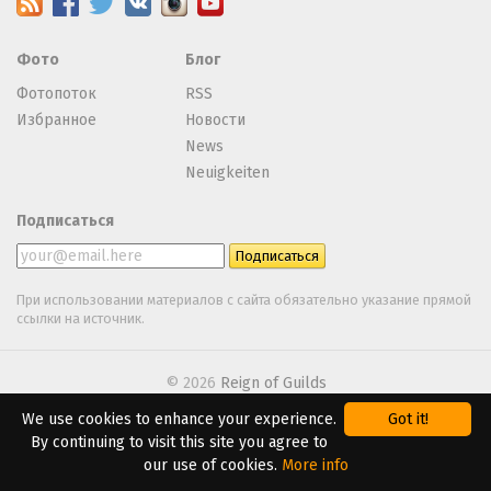
Фото
Блог
Фотопоток
RSS
Избранное
Новости
News
Neuigkeiten
Подписаться
При использовании материалов с сайта обязательно указание прямой
ссылки на источник.
© 2026
Reign of Guilds
We use cookies to enhance your experience.
Got it!
We are using
Webasyst
By continuing to visit this site you agree to
our use of cookies.
More info