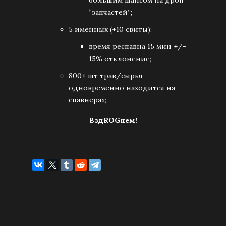
большим шансом на дроп
“запчастей”;
5 именных (+10 свиты):
время респавна 15 мин +/-
15% отклонение;
800+ шт трав/сырья
одновременно находится на
спавнерах;
ВздROGнем!