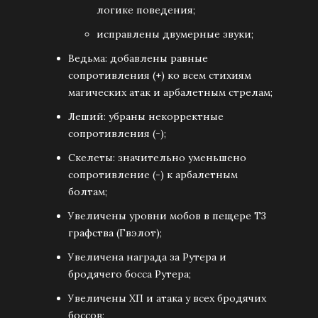
логике поведения;
исправлены двумерные звуки;
Ведьма: добавлены равные
сопротивления (+) ко всем стихиям
магических атак и арбалетным стрелам;
Леший: убраны некорректные
сопротивления (-);
Скелеты: значительно уменьшено
сопротивление (-) к арбалетным
болтам;
Увеличены уровни мобов в пещере Т3
графства (Гвэлот);
Увеличена награда за Рутера и
бродячего босса Рутера;
Увеличены ХП и атака у всех бродячих
боссов;