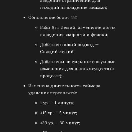
введение ограничений для
гильдий на владение замками;
Обновление болот Т3:
Бабы Яга, Леший: изменение логик
поведения, скорости и физики;
Добавлен новый подвид —
Спящий леший;
Добавлены визуальные и звуковые
изменения для данных существ (в
процессе);
Изменена длительность таймера
удаления персонажей:
1 ур. — 1 минута;
<15 ур. — 5 минут;
<30 ур. — 30 минут;