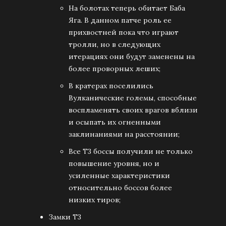
На болотах теперь обитает Баба
Яга. В данном патче роль ее
прихвостней пока что играют
тролли, но в следующих
итерациях они будут заменены на
более проворных леших;
В кратерах поселились
Вулканические големы, способные
воспламенять своих врагов вблизи
и осыпать их огненными
заклинаниями на расстоянии;
Все Т3 боссы получили не только
повышение уровня, но и
усиленные характеристики
относительно боссов более
низких тиров;
Замки Т3