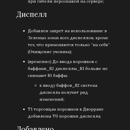
при гибели персонажей на сервере;
Диспелл
Добавлен запрет на использование в
Зеленых зонах всех диспеллов, кроме
тех, что применяются только “на себя”
(Очищение ученика);
(временно) До ввода порошков с
баффами_R2 диспеллы_R1 больше не
снимают R1 баффы;
к вводу баффов_R2 система
диспелла получит ряд
изменений;
Т1 торговцам порошков в Дворране
добавлены T0 порошки диспелла;
Добавлено