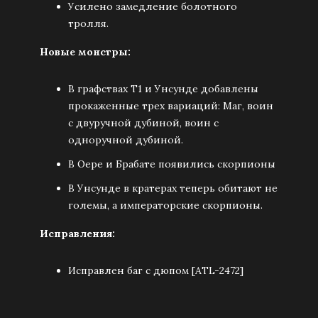
Усилено замедление болотного
тролля.
Новые монстры:
В графствах Т1 и Унсунде добавлены
прокаженные трех вариаций: Маг, воин
с двуручной дубиной, воин с
одноручной дубиной.
В Оере и Брабате появились скорпионы
В Унсунде в кратерах теперь обитают не
големы, а императорские скорпионы.
Исправления:
Исправлен баг с дюпом [ATL-2472]