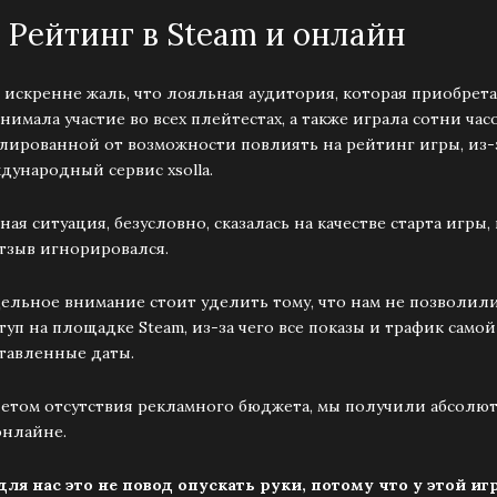
 | Рейтинг в Steam и онлайн
 искренне жаль, что лояльная аудитория, которая приобрета
нимала участие во всех плейтестах, а также играла сотни ча
лированной от возможности повлиять на рейтинг игры, из-за 
дународный сервис xsolla.
ная ситуация, безусловно, сказалась на качестве старта игры, 
отзыв игнорировался.
ельное внимание стоит уделить тому, что нам не позволил
туп на площадке Steam, из-за чего все показы и трафик сам
тавленные даты.
четом отсутствия рекламного бюджета, мы получили абсолют
онлайне.
для нас это не повод опускать руки, потому что у этой и