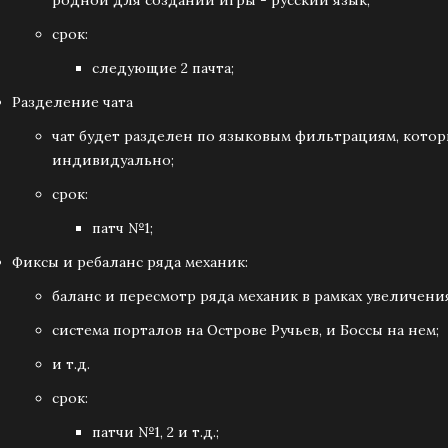
родной для создании игры - русский язык;
срок:
следующие 2 пачта;
Разделение чата
чат будет разделен по языковым фильтрациям, кото
индивидуально;
срок:
патч №1;
Фиксы и ребаланс ряда механик:
баланс и пересмотр ряда механик в рамках увеличен
система порталов на Острове Ручьев, и Боссы на нем;
и т.д.
срок:
патчи №1, 2 и т.д.;