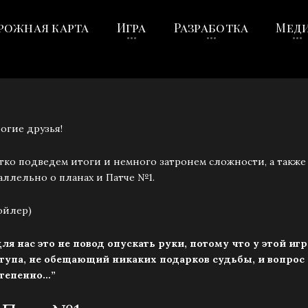
рожная карта
Игра
Разработка
Мед
огие друзья!
тко подведем итоги и немного затронем сложности, а также
аллельно о планах и Патче №1.
ойлер)
. для нас это не повод опускать руки, потому что у этой 
тупа, не обещающий никаких подарков судьбы, и вопрос
тепенно…”