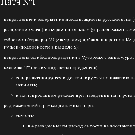
| Патч №1
исправление и завершение локализации на русский язык (ча
разделение чата фильтрами по языкам (управляемыми сами
субрегион (сервера) AU (Австралия) добавлен в регион NA
Ручьев (подробности в разделе 5);
исправлена ошибка возвращения в Туториал с вайпом уров
клавиша “F” (режим подсветки предметов):
теперь активируется и деактивируется по нажатию н
зажимать;
в активированном режиме при наведении на игрока 
ряд изменений в рамках динамики игры:
сытость:
в 4 раза уменьшен расход сытости на восстанов