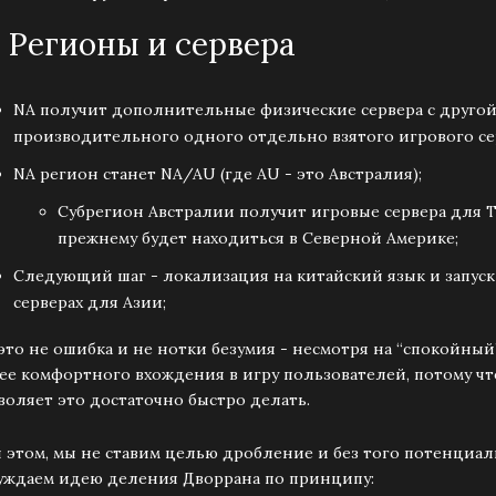
 | Регионы и сервера
NA получит дополнительные физические сервера с друго
производительного одного отдельно взятого игрового се
NA регион станет NA/AU (где АU - это Австралия);
Субрегион Австралии получит игровые сервера для Т
прежнему будет находиться в Северной Америке;
Следующий шаг - локализация на китайский язык и запус
серверах для Азии;
 это не ошибка и не нотки безумия - несмотря на “спокойны
ее комфортного вхождения в игру пользователей, потому что
воляет это достаточно быстро делать.
 этом, мы не ставим целью дробление и без того потенциаль
уждаем идею деления Дворрана по принципу: