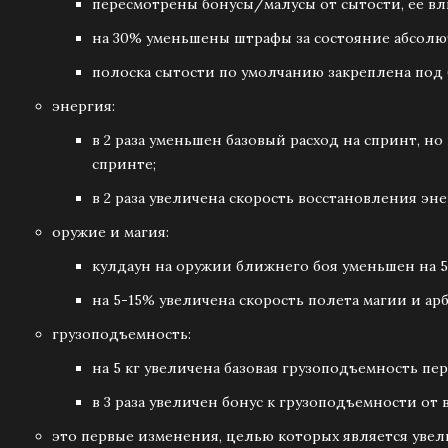
пересмотрены бонусы/малусы от сытости, ее вли
на 30% уменьшены штрафы за состояние абсолю
полоска сытости по умолчанию закреплена под 
энергия:
в 2 раза уменьшен базовый расход на спринт, но
спринте;
в 2 раза увеличена скорость восстановления эне
оружие и магия:
кулдаун на оружии ближнего боя уменьшен на 5
на 5-15% увеличена скорость полета магии и ар
грузоподъемность:
на 5 кг увеличена базовая грузоподъемность пер
в 3 раза увеличен бонус к грузоподъемности от
это первые изменения, целью которых является уве