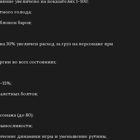
яние увеличено на показателях 1-100;
тного голода;
блоком баров;
 на 30% увеличен расход за груз на персонаже при
ргии во всех состояниях;
-15%;
балетных болтов;
сонажа (до 80);
 выносливости;
личение динамики игры и уменьшение рутины,