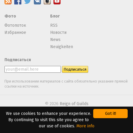
Фото
Блог
Фотопоток
RSS
Избранное
Новости
News
Neuigkeiten
Подписаться
При использовании материалов с сайта обязательно указание прямой
ссылки на источник.
© 2026
Reign of Guilds
We use cookies to enhance your experience.
Got it!
We are using
Webasyst
By continuing to visit this site you agree to
our use of cookies.
More info