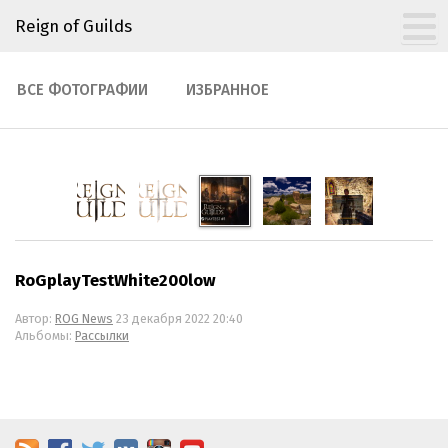
Reign of Guilds
ВСЕ ФОТОГРАФИИ
ИЗБРАННОЕ
RoGplayTestWhite200low
Автор:
ROG News
23 декабря 2022 20:40
Альбомы:
Рассылки