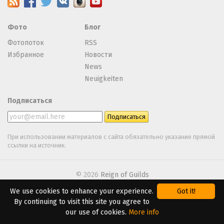
Фото
Блог
Фотопоток
RSS
Избранное
Новости
News
Neuigkeiten
Подписаться
При использовании материалов с сайта обязательно указание прямой
ссылки на источник.
© 2026
Reign of Guilds
We use cookies to enhance your experience.
Got it!
We are using
Webasyst
By continuing to visit this site you agree to
our use of cookies.
More info