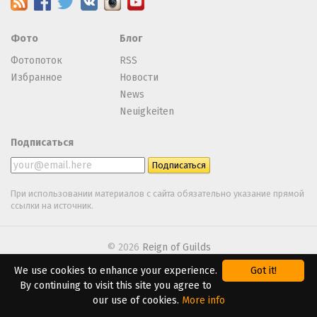
Фото
Блог
Фотопоток
RSS
Избранное
Новости
News
Neuigkeiten
Подписаться
При использовании материалов с сайта обязательно указание прямой
ссылки на источник.
© 2026
Reign of Guilds
We use cookies to enhance your experience.
Got it!
We are using
Webasyst
By continuing to visit this site you agree to
our use of cookies.
More info